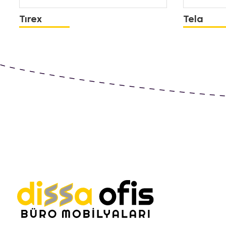
Tırex
Tela